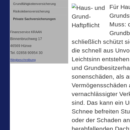
Grundfähigkeitenversicherung
Für Ha
Risiko­lebens­ver­si­che­rung
Grunds
Private Sachversicherungen
Muss: 
Grundbe
Finanzservice KRAAN
Binnenbruchweg 17
schließlich schützt s
46569 Hünxe
die schnell aus Unvor
Tel. 02858 90954 30
Leichtsinn entstehen
Wegbeschreibung
und Grundbesitzerhaf
sonenschäden, als a
Vermögensschäden a
vernachlässigter Ver
sind. Das kann ein Un
Schnee befreiten Stu
oder der Schaden an
herabfallenden Dachz