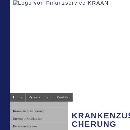
Home
Privatkunden
Kontakt
Kranken­ver­si­che­rung
KRANKEN­ZUS
Schwe­re Krank­hei­ten
CHE­RUNG
Berufsunfähigkeit