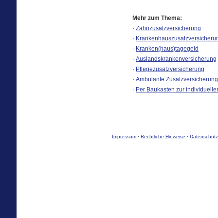
Mehr zum Thema:
·
Zahn­zu­satz­ver­si­che­rung
·
Krankenhauszusatzversicheru
·
Kranken(haus)tagegeld
·
Auslandskrankenversicherung
·
Pflegezusatzversicherung
·
Ambulante Zusatzversicherung
·
Per Baukasten zur individuell
Impressum
·
Rechtliche Hinweise
·
Datenschutz