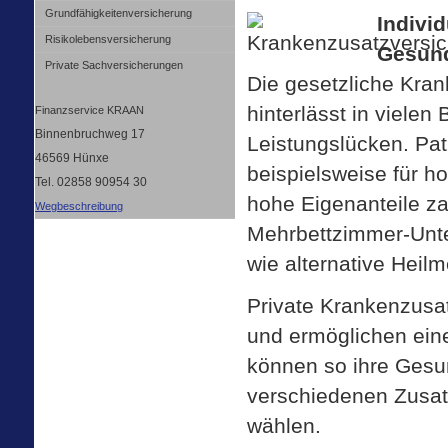
Grundfähigkeitenversicherung
Individ
Risiko­lebens­ver­si­che­rung
Gesund
Private Sachversicherungen
Die gesetzliche Krank
hinterlässt in vielen
Finanzservice KRAAN
Binnenbruchweg 17
Leistungslücken. Pa
46569 Hünxe
beispielsweise für h
Tel. 02858 90954 30
hohe Eigenanteile za
Wegbeschreibung
Mehrbettzimmer-Unte
wie alternative Heil
Private Kranken­zusat
und ermöglichen ein
können so ihre Gesun
verschiedenen Zusat
wählen.